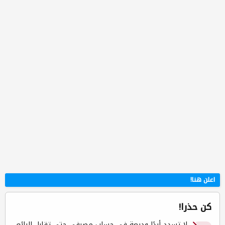
اعلن هنا!
كن حذرا!
لا تسدد أبدًا وديعة في حساب مصرفي حتى تقابل البائع