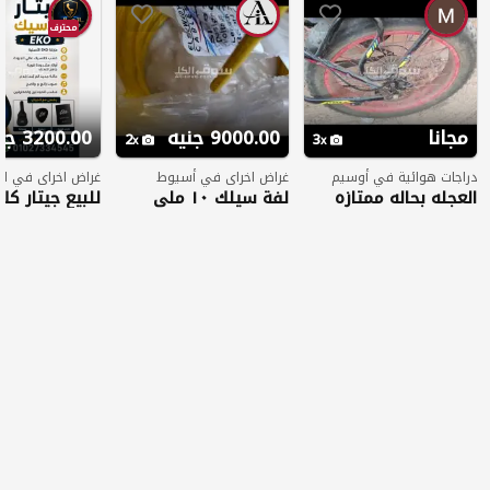
محترف
مجانا
9000.00 جنيه
3200.00 جنيه
2
3
دراجات هوائية في أوسيم
غراض اخراى في أسيوط
غراض اخراى في ا
العجله بحاله ممتازه
لفة سيلك ١٠ ملي
للبيع جيتار كل
سويدي الاصلي
EKO بحالة الجديد